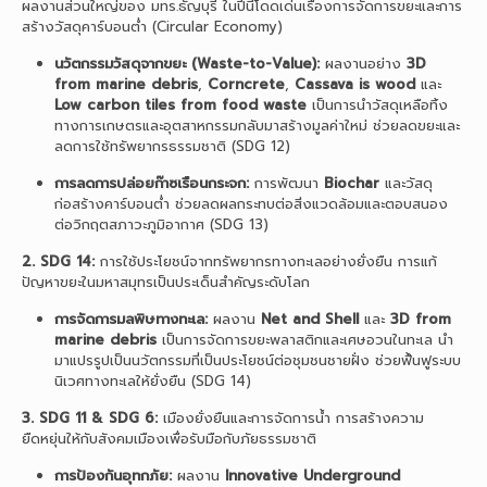
ผลงานส่วนใหญ่ของ มทร.ธัญบุรี ในปีนี้โดดเด่นเรื่องการจัดการขยะและการ
สร้างวัสดุคาร์บอนต่ำ (Circular Economy)
นวัตกรรมวัสดุจากขยะ (Waste-to-Value):
ผลงานอย่าง
3D
from marine debris
,
Corncrete
,
Cassava is wood
และ
Low carbon tiles from food waste
เป็นการนำวัสดุเหลือทิ้ง
ทางการเกษตรและอุตสาหกรรมกลับมาสร้างมูลค่าใหม่ ช่วยลดขยะและ
ลดการใช้ทรัพยากรธรรมชาติ (SDG 12)
การลดการปล่อยก๊าซเรือนกระจก:
การพัฒนา
Biochar
และวัสดุ
ก่อสร้างคาร์บอนต่ำ ช่วยลดผลกระทบต่อสิ่งแวดล้อมและตอบสนอง
ต่อวิกฤตสภาวะภูมิอากาศ (SDG 13)
2. SDG 14:
การใช้ประโยชน์จากทรัพยากรทางทะเลอย่างยั่งยืน การแก้
ปัญหาขยะในมหาสมุทรเป็นประเด็นสำคัญระดับโลก
การจัดการมลพิษทางทะเล:
ผลงาน
Net and Shell
และ
3D from
marine debris
เป็นการจัดการขยะพลาสติกและเศษอวนในทะเล นำ
มาแปรรูปเป็นนวัตกรรมที่เป็นประโยชน์ต่อชุมชนชายฝั่ง ช่วยฟื้นฟูระบบ
นิเวศทางทะเลให้ยั่งยืน (SDG 14)
3. SDG 11 & SDG 6:
เมืองยั่งยืนและการจัดการน้ำ การสร้างความ
ยืดหยุ่นให้กับสังคมเมืองเพื่อรับมือกับภัยธรรมชาติ
การป้องกันอุทกภัย:
ผลงาน
Innovative Underground