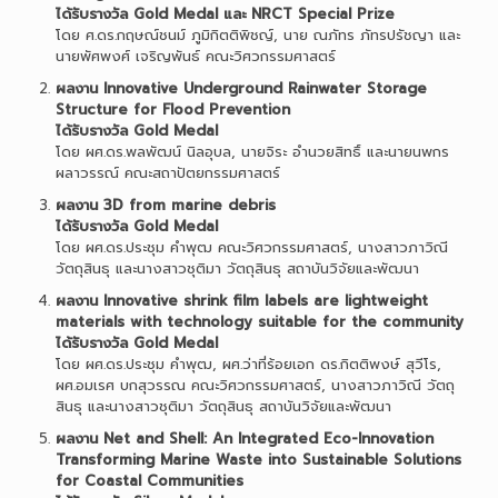
ได้รับรางวัล Gold Medal และ NRCT Special Prize
โดย ศ.ดร.กฤษณ์ชนม์ ภูมิกิตติพิชญ์, นาย ณภัทร ภัทรปรัชญา และ
นายพัศพงศ์ เจริญพันธ์ คณะวิศวกรรมศาสตร์
ผลงาน Innovative Underground Rainwater Storage
Structure for Flood Prevention
ได้รับรางวัล Gold Medal
โดย ผศ.ดร.พลพัฒน์ นิลอุบล, นายจิระ อำนวยสิทธิ์ และนายนพกร
ผลาวรรณ์ คณะสถาปัตยกรรมศาสตร์
ผลงาน 3D from marine debris
ได้รับรางวัล Gold Medal
โดย ผศ.ดร.ประชุม คำพุฒ คณะวิศวกรรมศาสตร์, นางสาวภาวิณี
วัตถุสินธุ และนางสาวชุติมา วัตถุสินธุ สถาบันวิจัยและพัฒนา
ผลงาน Innovative shrink film labels are lightweight
materials with technology suitable for the community
ได้รับรางวัล Gold Medal
โดย ผศ.ดร.ประชุม คำพุฒ, ผศ.ว่าที่ร้อยเอก ดร.กิตติพงษ์ สุวีโร,
ผศ.อมเรศ บกสุวรรณ คณะวิศวกรรมศาสตร์, นางสาวภาวิณี วัตถุ
สินธุ และนางสาวชุติมา วัตถุสินธุ สถาบันวิจัยและพัฒนา
ผลงาน Net and Shell: An Integrated Eco-Innovation
Transforming Marine Waste into Sustainable Solutions
for Coastal Communities