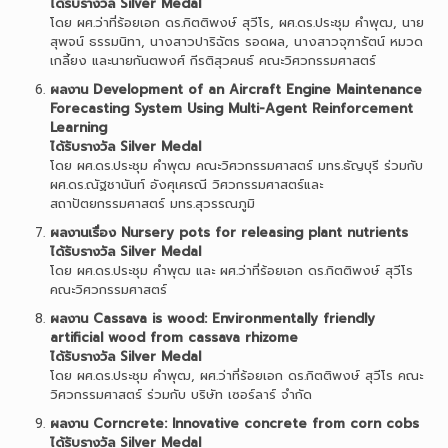
ได้รับรางวัล Silver Medal
โดย ผศ.ว่าที่ร้อยเอก ดร.กิตติพงษ์ สุวีโร, ผศ.ดร.ประชุม คำพุฒ, นาย
สุพจน์ ธรรมนิทา, นางสาวปาริฉัตร รอดผล, นางสาวจุฑารัตน์ หมวด
เกลี้ยง และนายกันตพงศ์ กีรติสุวคนธ์ คณะวิศวกรรมศาสตร์
ผลงาน Development of an Aircraft Engine Maintenance
Forecasting System Using Multi-Agent Reinforcement
Learning
ได้รับรางวัล Silver Medal
โดย ผศ.ดร.ประชุม คำพุฒ คณะวิศวกรรมศาสตร์ มทร.ธัญบุรี ร่วมกับ
ผศ.ดร.ณัฐชานันท์ อังศุเศรณี วิศวกรรมศาสตร์และ
สถาปัตยกรรมศาสตร์ มทร.สุวรรณภูมิ
ผลงานเรื่อง Nursery pots for releasing plant nutrients
ได้รับรางวัล Silver Medal
โดย ผศ.ดร.ประชุม คำพุฒ และ ผศ.ว่าที่ร้อยเอก ดร.กิตติพงษ์ สุวีโร
คณะวิศวกรรมศาสตร์
ผลงาน Cassava is wood: Environmentally friendly
artificial wood from cassava rhizome
ได้รับรางวัล Silver Medal
โดย ผศ.ดร.ประชุม คำพุฒ, ผศ.ว่าที่ร้อยเอก ดร.กิตติพงษ์ สุวีโร คณะ
วิศวกรรมศาสตร์ ร่วมกับ บริษัท เซอร์ลาร์ จำกัด
ผลงาน Corncrete: Innovative concrete from corn cobs
ได้รับรางวัล Silver Medal