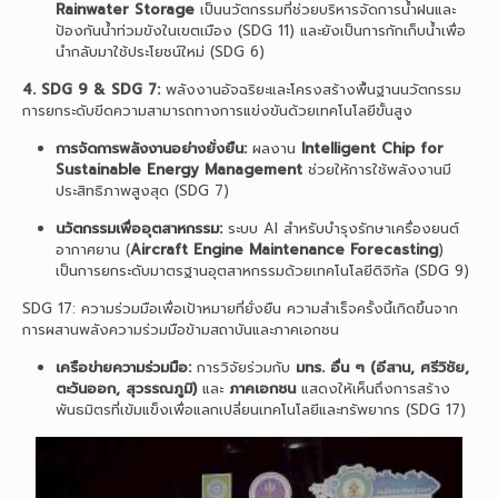
Rainwater Storage
เป็นนวัตกรรมที่ช่วยบริหารจัดการน้ำฝนและ
ป้องกันน้ำท่วมขังในเขตเมือง (SDG 11) และยังเป็นการกักเก็บน้ำเพื่อ
นำกลับมาใช้ประโยชน์ใหม่ (SDG 6)
4. SDG 9 & SDG 7:
พลังงานอัจฉริยะและโครงสร้างพื้นฐานนวัตกรรม
การยกระดับขีดความสามารถทางการแข่งขันด้วยเทคโนโลยีขั้นสูง
การจัดการพลังงานอย่างยั่งยืน:
ผลงาน
Intelligent Chip for
Sustainable Energy Management
ช่วยให้การใช้พลังงานมี
ประสิทธิภาพสูงสุด (SDG 7)
นวัตกรรมเพื่ออุตสาหกรรม:
ระบบ AI สำหรับบำรุงรักษาเครื่องยนต์
อากาศยาน (
Aircraft Engine Maintenance Forecasting
)
เป็นการยกระดับมาตรฐานอุตสาหกรรมด้วยเทคโนโลยีดิจิทัล (SDG 9)
SDG 17: ความร่วมมือเพื่อเป้าหมายที่ยั่งยืน ความสำเร็จครั้งนี้เกิดขึ้นจาก
การผสานพลังความร่วมมือข้ามสถาบันและภาคเอกชน
เครือข่ายความร่วมมือ:
การวิจัยร่วมกับ
มทร. อื่น ๆ (อีสาน, ศรีวิชัย,
ตะวันออก, สุวรรณภูมิ)
และ
ภาคเอกชน
แสดงให้เห็นถึงการสร้าง
พันธมิตรที่เข้มแข็งเพื่อแลกเปลี่ยนเทคโนโลยีและทรัพยากร (SDG 17)