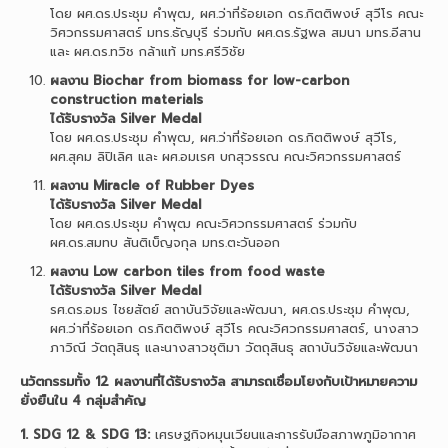
โดย ผศ.ดร.ประชุม คำพุฒ, ผศ.ว่าที่ร้อยเอก ดร.กิตติพงษ์ สุวีโร คณะ
วิศวกรรมศาสตร์ มทร.ธัญบุรี ร่วมกับ ผศ.ดร.รัฐพล สมนา มทร.อีสาน
และ ผศ.ดร.ทวิช กล้าแท้ มทร.ศรีวิชัย
ผลงาน Biochar from biomass for low-carbon
construction materials
ได้รับรางวัล Silver Medal
โดย ผศ.ดร.ประชุม คำพุฒ, ผศ.ว่าที่ร้อยเอก ดร.กิตติพงษ์ สุวีโร,
ผศ.สุคม ลิปิเลิศ และ ผศ.อมเรศ บกสุวรรณ คณะวิศวกรรมศาสตร์
ผลงาน Miracle of Rubber Dyes
ได้รับรางวัล Silver Medal
โดย ผศ.ดร.ประชุม คำพุฒ คณะวิศวกรรมศาสตร์ ร่วมกับ
ผศ.ดร.สมทบ สันติเบ็ญจกุล มทร.ตะวันออก
ผลงาน Low carbon tiles from food waste
ได้รับรางวัล Silver Medal
รศ.ดร.อมร ไชยสัตย์ สถาบันวิจัยและพัฒนา, ผศ.ดร.ประชุม คำพุฒ,
ผศ.ว่าที่ร้อยเอก ดร.กิตติพงษ์ สุวีโร คณะวิศวกรรมศาสตร์, นางสาว
ภาวิณี วัตถุสินธุ และนางสาวชุติมา วัตถุสินธุ สถาบันวิจัยและพัฒนา
นวัตกรรมทั้ง 12 ผลงานที่ได้รับรางวัล สามารถเชื่อมโยงกับเป้าหมายความ
ยั่งยืนใน 4 กลุ่มสำคัญ
1. SDG 12 & SDG 13:
เศรษฐกิจหมุนเวียนและการรับมือสภาพภูมิอากาศ