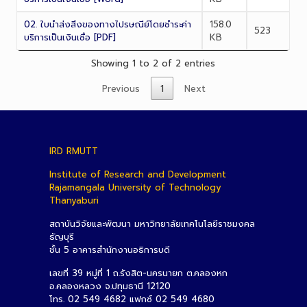
02. ใบนำส่งสิ่งของทางไปรษณีย์โดยชำระค่า
158.0
523
บริการเป็นเงินเชื่อ [PDF]
KB
Showing 1 to 2 of 2 entries
Previous
1
Next
IRD RMUTT
Institute of Research and Development
Rajamangala University of Technology
Thanyaburi
สถาบันวิจัยและพัฒนา มหาวิทยาลัยเทคโนโลยีราชมงคล
ธัญบุรี
ชั้น 5 อาคารสำนักงานอธิการบดี
เลขที่ 39 หมู่ที่ 1 ถ.รังสิต-นครนายก ต.คลองหก
อ.คลองหลวง จ.ปทุมธานี 12120
โทร. 02 549 4682 แฟกซ์ 02 549 4680