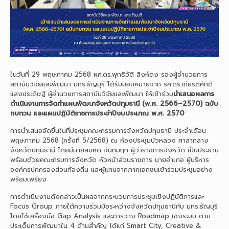
ในวันที่ 29 พฤษภาคม 2568 ผศ.ดร.พุทธิวัติ สิงห์ดง รองผู้อำนวยการ
สถาบันวิจัยและพัฒนา มทร.ธัญบุรี ได้รับมอบหมายจาก รศ.ดร.เกียรติศักดิ์
แสงประดิษฐ์ ผู้อำนวยการสถาบันวิจัยและพัฒนา ให้เข้าร่วม
นำเสนอผลการ
ดำเนินงานการจัดทำแผนพัฒนาจังหวัดปทุมธานี (พ.ศ. 2566–2570) ฉบับ
ทบทวน และแผนปฏิบัติราชการประจำปีงบประมาณ พ.ศ. 2570
การนำเสนอจัดขึ้นในที่ประชุมคณะกรรมการจังหวัดปทุมธานี ประจำเดือน
พฤษภาคม 2568 (ครั้งที่ 5/2568) ณ ห้องประชุมบัวหลวง ศาลากลาง
จังหวัดปทุมธานี โดยมีนายสมคิด จันทมฤก ผู้ว่าราชการจังหวัด เป็นประธาน
พร้อมด้วยคณะกรมการจังหวัด หัวหน้าส่วนราชการ นายอำเภอ ผู้บริหาร
องค์กรปกครองส่วนท้องถิ่น และผู้แทนจากภาคเอกชนเข้าร่วมประชุมอย่าง
พร้อมเพรียง
การดำเนินงานดังกล่าวเป็นผลจากกระบวนการประชุมเชิงปฏิบัติการและ
Focus Group ภายใต้ความร่วมมือระหว่างจังหวัดปทุมธานีกับ มทร.ธัญบุรี
โดยใช้เครื่องมือ Gap Analysis และการวาง Roadmap เชิงระบบ ตาม
ประเด็นการพัฒนาใน 4 ด้านสำคัญ ได้แก่ Smart City, Creative &