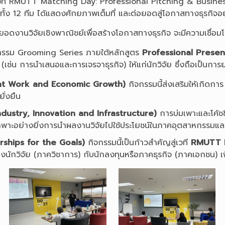
สู่เวที RMUTT Matching Day: Professional Pitching & Busines
จัยทั้ง 12 ทีม ได้แสดงศักยภาพเต็มที่ และต่อยอดสู่โอกาสทางธุรกิจอ
่อยอดงานวิจัยเชิงพาณิชย์เพื่อสร้างโอกาสทางธุรกิจ จะมีความเชื่
กรรม Grooming Series ภายใต้หลักสูตร
Professional Presen
(เช่น การนำเสนอและการเจรจาธุรกิจ) ให้แก่นักวิจัย ซึ่งถือเป็
ecent Work and Economic Growth)
กิจกรรมนี้ส่งเสริมให้เกิดกา
่ยั่งยืน
Industry, Innovation and Infrastructure)
การบ่มเพาะและโค้ช
าะอย่างยิ่งการนำผลงานวิจัยไปใช้ประโยชน์ในภาคอุตสาหกรรมและ
tnerships for the Goals)
กิจกรรมนี้เป็นก้าวสำคัญสู่เวที
RMUTT M
งนักวิจัย (ภาควิชาการ) กับนักลงทุนหรือภาคธุรกิจ (ภาคเอกชน) เพ