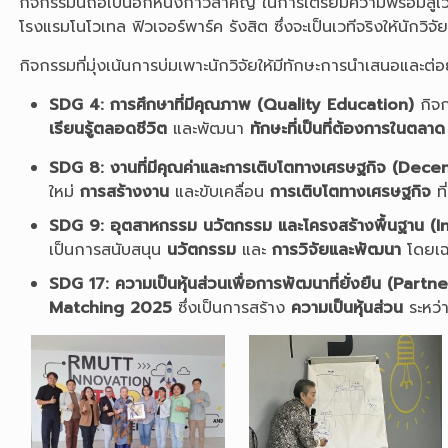
กิจกรรมนี้ถือเป็นอีกหนึ่งก้าวสำคัญ ในการเตรียมความพร้อม
โรงแรมโนโวเทล ฟิวเจอร์พาร์ค รังสิต ซึ่งจะเป็นเวทีจริงให้นักวิ
กิจกรรมที่มุ่งเน้นการบ่มเพาะนักวิจัยให้มีทักษะการนำเสนอและต
SDG 4: การศึกษาที่มีคุณภาพ (Quality Education)
กิจ
เรียนรู้ตลอดชีวิต
และพัฒนา
ทักษะที่เป็นที่ต้องการในตลาด
SDG 8: งานที่มีคุณค่าและการเติบโตทางเศรษฐกิจ (D
ใหม่
การสร้างงาน
และขับเคลื่อน
การเติบโตทางเศรษฐกิจ
ที
SDG 9: อุตสาหกรรม นวัตกรรม และโครงสร้างพื้นฐาน (
เป็นการสนับสนุน
นวัตกรรม
และ
การวิจัยและพัฒนา
โดยเฉพ
SDG 17: ความเป็นหุ้นส่วนเพื่อการพัฒนาที่ยั่งยืน (Par
Matching 2025
ซึ่งเป็นการสร้าง
ความเป็นหุ้นส่วน
ระหว่า