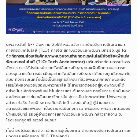
ระหว่างวันที่ 6-7 สิงหาคม 2568 หน่วยจัดการทรัพย์สินทางปัญญาและ
ถ่ายทอดเทคโนโลยี (TLO) ภายใต้ สถาบันวิจัยและพัฒนา มทร.ธัญบุรี ได้
จัด
กิจกรรมส่งเสริมศักยภาพหน่วยงานถ่ายทอดเทคโนโลยีอัจฉริยะเพื่อเร่ง
พัฒนาเทคโนโลยี (TLO-Tech Accelerator)
เสริมสร้างทักษะการบริหาร
จัดการ การใช้ประโยชน์จากทรัพย์สินทางปัญญาและเพิ่มขีดความสามารถ
ของบุคลากรในการประเมินมูลค่าทรัพย์สินทางปัญญาได้อย่างถูกต้องและทัน
สมัย กิจกรรมในครั้งนี้ถือเป็นกลยุทธ์สำคัญ ที่ช่วยพัฒนาศักยภาพและส่ง
เสริมให้ผลงานวิจัยของมหาวิทยาลัย ให้สามารถต่อยอดสู่เชิงพาณิชย์ได้
อย่างมีประสิทธิภาพอันจะนำไปสู่การยกระดับความสามารถในการแข่งขันของ
องค์กรและการขับเคลื่อนมหาวิทยาลัย สู่การเป็น Innovative University
อย่างแท้จริง โดยมี รศ.ดร.เกียรติศักดิ์ แสงประดิษฐ์ ผู้อำนวยการ
สถาบันวิจัยและพัฒนา เป็นประธานเปิดกิจกรรม พร้อมกับ ผศ.ดร.ภญ.เอมอร
น้ำหอมจันทร์ รองผู้อำนวยการสถาบันวิจัยและพัฒนา กล่าวรายงาน ณ
โรงแรมกรุงศรี ริเวอร์ อยุธยา
ทั้งนี้ ยังได้รับเกียรติจากวิทยากรผู้เชี่ยวชาญ ด้านทรัพย์สินทางปัญญา และ
นวัตกรรมเพื่อธุรกิจ (IDG Thailand)