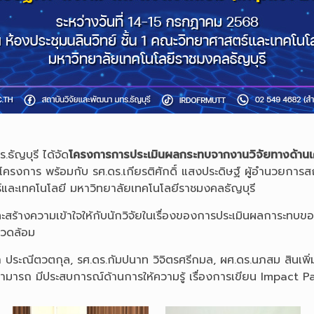
ธัญบุรี ได้จัด
โครงการการประเมินผลกระทบจากงานวิจัยทางด้านเ
ดโครงการ พร้อมกับ รศ.ดร.เกียรติศักดิ์ แสงประดิษฐ์ ผู้อำนวยกา
ตร์และเทคโนโลยี มหาวิทยาลัยเทคโนโลยีราชมงคลธัญบุรี
ะสร้างความเข้าใจให้กับนักวิจัยในเรื่องของการประเมินผลการะทบขอ
แวดล้อม
รณา ประณีตวตกุล, รศ.ดร.กัมปนาท วิจิตรศรีกมล, ผศ.ดร.นภสม สิน
ามสามารถ มีประสบการณ์ด้านการให้ความรู้ เรื่องการเขียน Impa