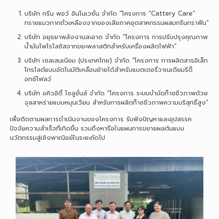
บริษัท กรีน พอว์ อินโนเวชั่น จํากัด “โครงการ “Cattery Care”
ทรายแมวกากถั่วเหลืองจากของเสียภาคอุตสาหกรรมผสมกรีนกราฟีน”
บริษัท อยุธยาพลังงานสะอาด จำกัด “โครงการ การปรับปรุงคุณภาพ
น้ำมันไพโรไลซิสจากขยะพลาสติกสำหรับเครื่องผลิตไฟฟ้า”
บริษัท เซลเลนเนียม (ประเทศไทย) จำกัด “โครงการ การผลิตสารอิเล็ก
โทรไลต์แบบอัตโนมัติเคลื่อนย้ายได้สำหรับแบตเตอรี่วาเนเดียมรีด็
อกซ์โฟลว์
บริษัท อคิวอิตี้ โซลูชั่นส์ จำกัด “โครงการ ระบบบำบัดก๊าซชีวภาพด้วย
จุลสาหร่ายแบบหมุนเวียน สำหรับการผลิตก๊าซชีวภาพความบริสุทธิ์สูง”
เพื่อติดตามผลการดำเนินงานของโครงการ รับฟังปัญหาและอุปสรรค
ปัจจัยความสำเร็จที่เกิดขึ้น รวมถึงหารือในแผนการขยายผลต้นแบบ
นวัตกรรมสู่เชิงพาณิชย์ในระยะถัดไป