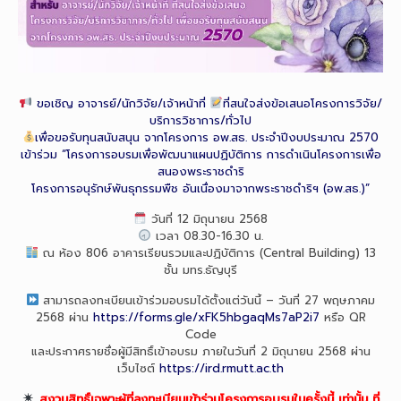
ขอเชิญ อาจารย์/นักวิจัย/เจ้าหน้าที่
ที่สนใจส่งข้อเสนอโครงการวิจัย/
บริการวิชาการ/ทั่วไป
เพื่อขอรับทุนสนับสนุน จากโครงการ อพ.สธ. ประจำปีงบประมาณ 2570
เข้าร่วม “โครงการอบรมเพื่อพัฒนาแผนปฏิบัติการ การดำเนินโครงการเพื่อ
สนองพระราชดำริ
โครงการอนุรักษ์พันธุกรรมพืช อันเนื่องมาจากพระราชดำริฯ (อพ.สธ.)”
วันที่ 12 มิถุนายน 2568
เวลา 08.30-16.30 น.
ณ ห้อง 806 อาคารเรียนรวมและปฏิบัติการ (Central Building) 13
ชั้น มทร.ธัญบุรี
สามารถลงทะเบียนเข้าร่วมอบรมได้ตั้งแต่วันนี้ – วันที่ 27 พฤษภาคม
2568 ผ่าน
https://forms.gle/xFK5hbgaqMs7aP2i7
หรือ QR
Code
และประกาศรายชื่อผู้มีสิทธิ์เข้าอบรม ภายในวันที่ 2 มิถุนายน 2568 ผ่าน
เว็บไซต์
https://ird.rmutt.ac.th
สงวนสิทธิ์เฉพาะผู้ที่ลงทะเบียนเข้าร่วมโครงการอบรมในครั้งนี้ เท่านั้น ที่