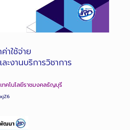
่าใช้จ่าย
 และงานบริการวิชาการ
ยเทคโนโลยีราชมงคลธัญบุรี
xjZ6