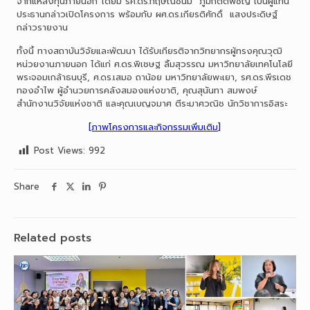
จากแหล่งทุนภายนอก โดยมี รศ.ดร.กฤษณ์ชนม์ ภูมิกิตติพิชญ์ เป็นผู้แทน
ประธานกล่าวเปิดโครงการ พร้อมกับ ผศ.ดร.เกียรติศักดิ์ แสงประดิษฐ์
กล่าวรายงาน
ทั้งนี้ ทางสถาบันวิจัยและพัฒนา ได้รับเกียรติจากวิทยากรผู้ทรงคุณวุฒิ
หน่วยงานภายนอก ได้แก่ ศ.ดร.พิเชษฐ ลิ้มสุวรรณ มหาวิทยาลัยเทคโนโลยี
พระจอมเกล้าธนบุรี, ศ.ดร.เสมอ ถาน้อย มหาวิทยาลัยพะเยา, รศ.ดร.พีรเดช
ทองอำไพ ผู้อำนวยการคลังสมองแห่งขาติ, คุณสุนันทา สมพงษ์
สำนักงานวิจัยแห่งชาติ และคุณเบญจมาศ ตีระมาศวณิช นักวิชาการอิสระ
[ภาพโครงการและกิจกรรมเพิ่มเติม]
Post Views:
992
Share
Related posts