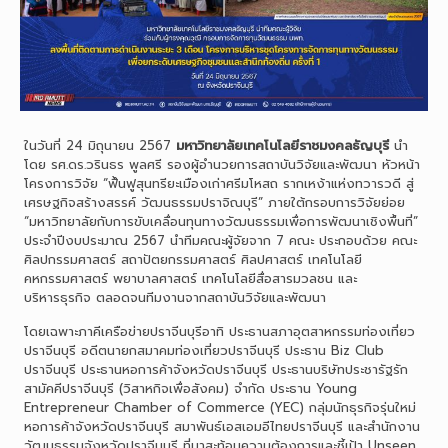
ในวันที่ 24 มิถุนายน 2567
มหาวิทยาลัยเทคโนโลยีราชมงคลธัญบุรี
นำ
โดย รศ.ดร.วรินธร พูลศรี รองผู้อำนวยการสถาบันวิจัยและพัฒนา หัวหน้า
โครงการวิจัย “ฟื้นฟูสุนทรียะเมืองเก่าศรีมโหสถ รากเหง้าแห่งทวารวดี สู่
เศรษฐกิจสร้างสรรค์ วัฒนธรรมปราจิณบุรี” ภายใต้กรอบการวิจัยย่อย
“มหาวิทยาลัยกับการขับเคลื่อนทุนทางวัฒนธรรมเพื่อการพัฒนาเชิงพื้นที่”
ประจำปีงบประมาณ 2567 นำทีมคณะผู้จัยจาก 7 คณะ ประกอบด้วย คณะ
ศิลปกรรมศาสตร์ สถาปัตยกรรมศาสตร์ ศิลปศาสตร์ เทคโนโลยี
คหกรรมศาสตร์ พยาบาลศาสตร์ เทคโนโลยีสื่อสารมวลชน และ
บริหารธุรกิจ ตลอดจนทีมงานจากสถาบันวิจัยและพัฒนา
โดยเฉพาะภาคีเครือข่ายปราจีนบุรีอาทิ ประธานสภาอุตสาหกรรมท่องเที่ยว
ปราจีนบุรี อดีตนายกสมาคมท่องเที่ยวปราจีนบุรี ประธาน Biz Club
ปราจีนบุรี ประธานหอการค้าจังหวัดปราจีนบุรี ประธานบริษัทประชารัฐรัก
สามัคคีปราจีนบุรี (วิสาหกิจเพื่อสังคม) จำกัด ประธาน Young
Entrepreneur Chamber of Commerce (YEC) กลุ่มนักธุรกิจรุ่นใหม่
หอการค้าจังหวัดปราจีนบุรี สมาพันธ์เอสเอมอีไทยปราจีนบุรี และสำนักงาน
วัฒนธรรมจังหวัดปราจีนบุรี ที่มาสะท้อนความต้องการและชี้เป้า Unseen