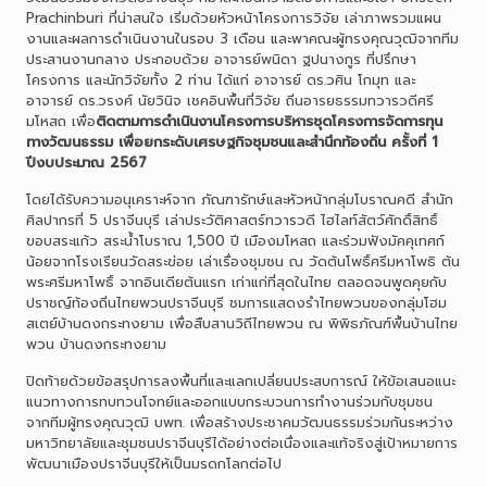
Prachinburi ที่น่าสนใจ เริ่มด้วยหัวหน้าโครงการวิจัย เล่าภาพรวมแผน
งานและผลการดำเนินงานในรอบ 3 เดือน และพาคณะผู้ทรงคุณวุฒิจากทีม
ประสานงานกลาง ประกอบด้วย อาจารย์พนิดา ฐปนางกูร ที่ปรึกษา
โครงการ และนักวิจัยทั้ง 2 ท่าน ได้แก่ อาจารย์ ดร.วศิน โกมุท และ
อาจารย์ ดร.วรงศ์ นัยวินิจ เชคอินพื้นที่วิจัย ถิ่นอารยธรรมทวารวดีศรี
มโหสถ เพื่อ
ติดตามการดำเนินงานโครงการบริหารชุดโครงการจัดการทุน
ทางวัฒนธรรม เพื่อยกระดับเศรษฐกิจชุมชนและสำนึกท้องถิ่น ครั้งที่ 1
ปีงบประมาณ 2567
โดยได้รับความอนุเคราะห์จาก ภัณฑารักษ์และหัวหน้ากลุ่มโบราณคดี สำนัก
ศิลปากรที่ 5 ปราจีนบุรี เล่าประวัติศาสตร์ทวารวดี ไฮไลท์สัตว์ศักดิ์สิทธิ์
ขอบสระแก้ว สระน้ำโบราณ 1,500 ปี เมืองมโหสถ และร่วมฟังมัคคุเทศก์
น้อยจากโรงเรียนวัดสระข่อย เล่าเรื่องชุมชน ณ วัดต้นโพธิ์ศรีมหาโพธิ ต้น
พระศรีมหาโพธิ์ จากอินเดียต้นแรก เก่าแก่ที่สุดในไทย ตลอดจนพูดคุยกับ
ปราชญ์ท้องถิ่นไทยพวนปราจีนบุรี ชมการแสดงรำไทยพวนของกลุ่มโฮม
สเตย์บ้านดงกระทงยาม เพื่อสืบสานวิถีไทยพวน ณ พิพิธภัณฑ์พื้นบ้านไทย
พวน บ้านดงกระทงยาม
ปิดท้ายด้วยข้อสรุปการลงพื้นที่และแลกเปลี่ยนประสบการณ์ ให้ข้อเสนอแนะ
แนวทางการทบทวนโจทย์และออกแบบกระบวนการทำงานร่วมกับชุมชน
จากทีมผู้ทรงคุณวุฒิ บพท. เพื่อสร้างประชาคมวัฒนธรรมร่วมกันระหว่าง
มหาวิทยาลัยและชุมชนปราจีนบุรีได้อย่างต่อเนื่องและแท้จริงสู่เป้าหมายการ
พัฒนาเมืองปราจีนบุรีให้เป็นมรดกโลกต่อไป