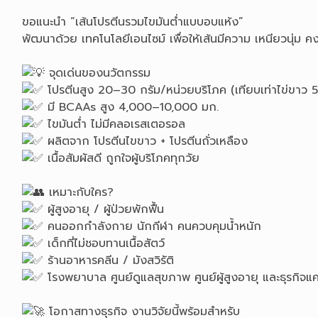
ขอแนะนำ “เส้นโปรตีนรวมไขมันต่ำแบบอบแห้ง”
พัฒนาด้วย เทคโนโลยีเอนไซม์ เพื่อให้เส้นมีความ เหนียวนุ่ม 
จุดเด่นของนวัตกรรม
โปรตีนสูง 20–30 กรัม/หน่วยบริโภค (เทียบเท่าไข่ขาว
มี BCAAs สูง 4,000–10,000 มก.
ไขมันต่ำ ไม่มีคลอเรสเตอรอล
ผลิตจาก โปรตีนไขขาว + โปรตีนถั่วเหลือง
เนื้อสัมผัสดี ถูกใจผู้บริโภคทุกวัย
เหมาะกับใคร?
ผู้สูงอายุ / ผู้ป่วยพักฟื้น
คนออกกำลังกาย นักกีฬา คนควบคุมน้ำหนัก
เด็กที่ไม่ชอบทานเนื้อสัตว์
ร้านอาหารคลีน / มังสวิรัติ
โรงพยาบาล ศูนย์ดูแลสุขภาพ ศูนย์ผู้สูงอายุ และธุรกิจแค
โอกาสทางธุรกิจ งานวิจัยนี้พร้อมสำหรับ