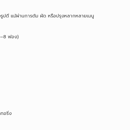
คงรูปดี แม้ผ่านการต้ม ผัด หรือปรุงหลากหลายเมนู
 5–8 ฟอง)
ทอริ่ง